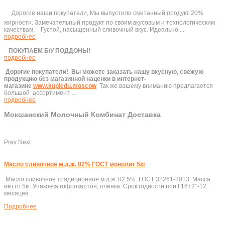
Дорогие наши покупатели, Мы выпустили сметанный продукт 20%
жирности. Замечательный продукт по своим вкусовым и технологическим
качествам. Густой, насыщенный сливочный вкус. Идеально ...
подробнее
ПОКУПАЕМ Б/У ПОДДОНЫ!
подробнее
Дорогие покупатели!
Вы можете заказать нашу вкусную, свежую
продукцию без магазинной наценки в интернет-
магазине
www.kupiedu.moscow
Так же вашему вниманию предлагается
большой ассортимент ...
подробнее
Мокшанский Молочный Комбинат Доставка
Prev
Next
Масло сливочное м.д.ж. 82% ГОСТ монолит 5кг
Масло сливочное традиционное м.д.ж. 82,5%. ГОСТ 32261-2013. Масса
нетто 5кг. Упаковка гофрокартон, плёнка. Срок годности при t 16±2°-12
месяцев.
Подробнеe