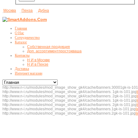
Москва
Пенза
Дубна
Главная
О Нас
Сотрудничество
Каталог
Собственная продукция
Доп. ассортимент
простокваша
Контакты
Н И в Москве
Н И в Пензе
Доставка
Интернет магазин
http://www.n-i.ru/modules/mod_image_show_gk4/cache/banners.30001gk-is-101
http://www.n-i.ru/modules/mod_image_show_gk4/cache/banners. 1gk-is-101.jpg
l
http://www.n-i.ru/modules/mod_image_show_gk4/cache/banners. 2gk-is-101.jpg
l
http://www.n-i.ru/modules/mod_image_show_gk4/cache/banners. 1gk-is-101.jpg
l
http://www.n-i.ru/modules/mod_image_show_gk4/cache/banners. 2gk-is-101.jpg
l
http://www.n-i.ru/modules/mod_image_show_gk4/cache/banners.1gk-is-101.jpg
l
http://www.n-i.ru/modules/mod_image_show_gk4/cache/banners.2gk-is-101.jpg
l