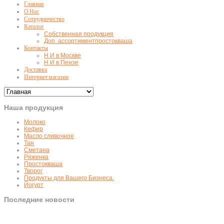
Главная
О Нас
Сотрудничество
Каталог
Собственная продукция
Доп. ассортимент
простокваша
Контакты
Н И в Москве
Н И в Пензе
Доставка
Интернет магазин
Наша продукция
Молоко
Кефир
Масло сливочное
Тан
Сметана
Ряженка
Простокваша
Творог
Продукты для Вашего Бизнеса.
Йогурт
Последние новости