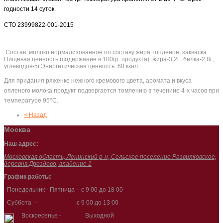
годности 14 суток.
СТО 23999822-001-2015
Состав: молоко нормализованное по составу жира топленое, закваска.
Пищевая ценность (содержание в 100гр. продукта): жира-3,2г., белка-2,8г.,
углеводов-5г.Энергетическая ценность: 60 ккал.
Для придания ряженке нежного кремового цвета, аромата и вкуса
опленого молока продукт подвергается томлению в течениие 4-х часов при
температуре 95°С.
< Назад
Москва
Наш адрес:
Московская область, Ленинский р-н, Сельское поселение Развилковское,
деревня Дроздово, владение 1
График работы:
Понедельник - Пятница - с 9 00 до 18 00
Суббота - с 9 00 до 13 00
Воскресенье - Выходной