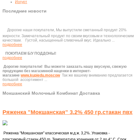
Йогурт
Последние новости
Дорогие наши покупатели, Мы выпустили сметанный продукт 20%
жирности. Замечательный продукт по своим вкусовым и технологическим
качествам. Густой, насыщенный сливочный вкус. Идеально ...
подробнее
ПОКУПАЕМ Б/У ПОДДОНЫ!
подробнее
Дорогие покупатели!
Вы можете заказать нашу вкусную, свежую
продукцию без магазинной наценки в интернет-
магазине
www.kupiedu.moscow
Так же вашему вниманию предлагается
большой ассортимент ...
подробнее
Мокшанский Молочный Комбинат Доставка
Ряженка "Мокшанская" 3.2% 450 гр.стакан пвх
Ряженка "Мокшанская" классическая м.д.ж. 3,2%. Упаковка -
пластиковый стакан 450 гр. Температура хранения от 2 до 4° C. Срок