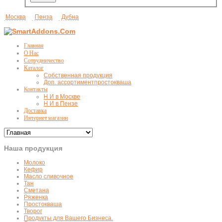
Москва
Пенза
Дубна
Главная
О Нас
Сотрудничество
Каталог
Собственная продукция
Доп. ассортимент
простокваша
Контакты
Н И в Москве
Н И в Пензе
Доставка
Интернет магазин
Наша продукция
Молоко
Кефир
Масло сливочное
Тан
Сметана
Ряженка
Простокваша
Творог
Продукты для Вашего Бизнеса.