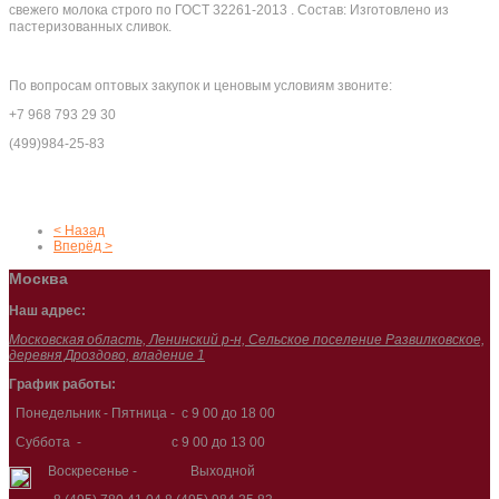
свежего молока строго по ГОСТ 32261-2013 . Состав: Изготовлено из
пастеризованных сливок.
По вопросам оптовых закупок и ценовым условиям звоните:
+7 968 793 29 30
(499)984-25-83
< Назад
Вперёд >
Москва
Наш адрес:
Московская область, Ленинский р-н, Сельское поселение Развилковское,
деревня Дроздово, владение 1
График работы:
Понедельник - Пятница - с 9 00 до 18 00
Суббота - с 9 00 до 13 00
Воскресенье - Выходной