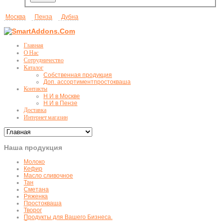
Москва
Пенза
Дубна
Главная
О Нас
Сотрудничество
Каталог
Собственная продукция
Доп. ассортимент
простокваша
Контакты
Н И в Москве
Н И в Пензе
Доставка
Интернет магазин
Наша продукция
Молоко
Кефир
Масло сливочное
Тан
Сметана
Ряженка
Простокваша
Творог
Продукты для Вашего Бизнеса.